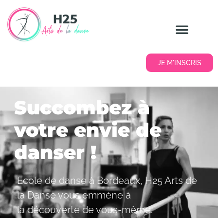
JE M'INSCRIS
Succombez à
votre envie de
danser !
Ecole de danse à Bordeaux, H25 Arts de
la Danse vous emmène à
la découverte de vous-même.