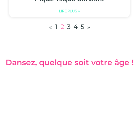
LIRE PLUS »
«
1
2
3
4
5
»
Dansez, quelque soit votre âge !