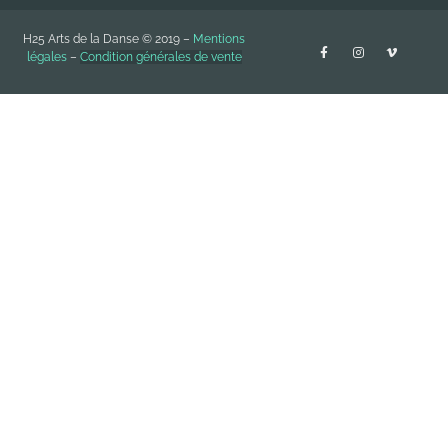
H25 Arts de la Danse © 2019 –
Mentions
légales
–
Condition générales de vente